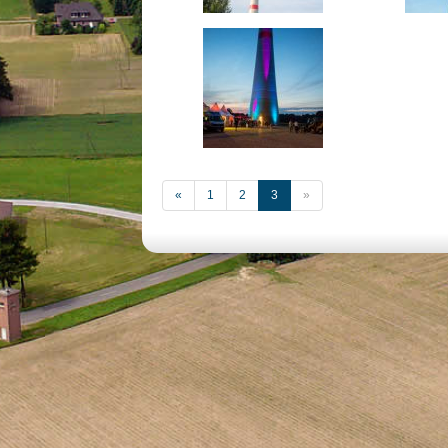
«
1
2
3
»